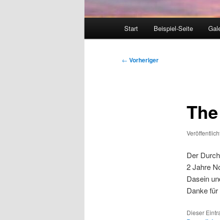
Hauptmenü
Start
Beispiel-Seite
Gale
Beitragsnavigation
←
Vorheriger
The
Veröffentlic
Der Durch
2 Jahre N
Dasein und
Danke für 
Dieser Eint