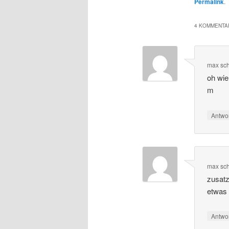
Permalink
.
4 KOMMENTAR
max
sc
oh wie
m
Antwo
max
sc
zusatz
etwas 
Antwo