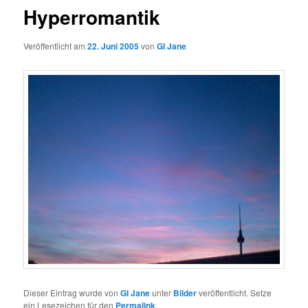
Hyperromantik
Veröffentlicht am
22. Juni 2005
von
GI Jane
Dieser Eintrag wurde von
GI Jane
unter
Bilder
veröffentlicht. Setze
ein Lesezeichen für den
Permalink
.