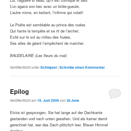
Lui, naguère si beau, qu’il est comique et laid!
L’un agace son bec avec un brûle-gueule,
L’autre mime, en boitant, l’infirme qui volait!
Le Poête est semblable au prince des nuées
Qui hante la tempête et se rit de l’archer;
Exilé sur le sol au milieu des huées,
Ses ailes de géant l’empêchent de marcher.
BAUDELAIRE (Les fleurs du mal)
Veröffentlicht unter
Schnipsel
|
Schreibe einen Kommentar
Epilog
Veröffentlicht am
19. Juni 2006
von
GI Jane
Elvira ist gesprungen. Sie hat lange auf der Dachkante
gestanden und nach unten gesehen. Und als keiner damit
gerechnet hat, war das Dach plötzlich leer. Blauer Himmel
darüber.