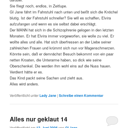
Sie fliegt noch, endlos, in Zeitlupe.
GI Jane fährt im Fahrstuhl nach unten und beißt sich die Knöchel
blutig. Ist der Fahrstuhl schneller? Sie will es schaffen, Elvira
aufzufangen und wenn es sie selbst dabei erschlägt.
Der MANN hat sich in die Schizophrenie gelogen in den letzten
Monaten. Er hat Elvira immer vorgeworfen, sie wolle zu viel. Er
wollte alles und alle. Hat sich überfressen an der Liebe seiner
zahlreichen Frauen und krümmt sich nun vor Magenschmerzen.
Könnte sein, daß er demnächst Besuch bekommt von ein paar
netten Kroaten, die Unterarme haben, so dick wie seine
Oberschenkel. Die werden ihm wohl eins auf die Nuss hauen.
Verdient hätte er es.
Das Kind packt seine Sachen und zieht aus.
Alles wird anders.
Veröffentlicht unter
Lady Jane
|
Schreibe einen Kommentar
Alles nur geklaut 14
Veröffentlicht am
12. Juni 2006
von
GI Jane