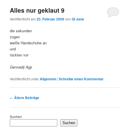
Alles nur geklaut 9
Veröffentlicht am
23. Februar 2006
von
GI Jane
die sekunden
zogen
weiße Handschuhe an
und
rückten vor
Gennadij Ajgi
Veröffentlicht unter
Allgemein
|
Schreibe einen Kommentar
Beitragsnavigation
←
Ältere Beiträge
Suchen
Suchen