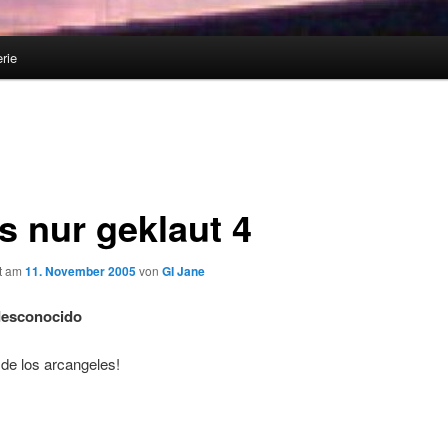
rie
s nur geklaut 4
ht am
11. November 2005
von
GI Jane
desconocido
 de los arcangeles!