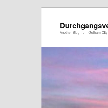
Zum
primären
Inhalt
Durchgangsv
springen
Another Blog from Gotham City