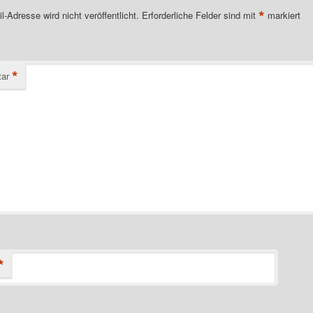
*
l-Adresse wird nicht veröffentlicht.
Erforderliche Felder sind mit
markiert
*
ar
*