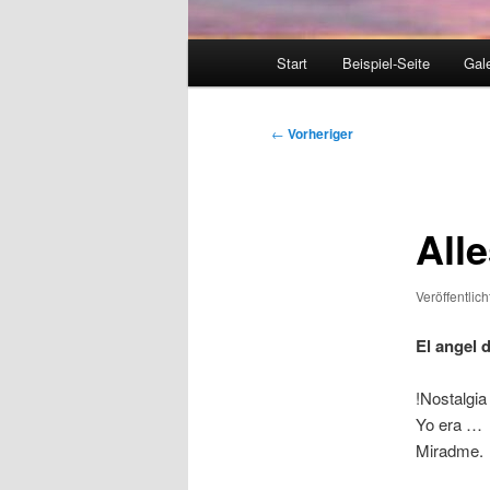
Hauptmenü
Start
Beispiel-Seite
Gale
Beitragsnavigation
←
Vorheriger
Alle
Veröffentlic
El angel 
!Nostalgia
Yo era …
Miradme.