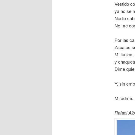
Vestido c
ya no se m
Nadie sab
No me co
Por las ca
Zapatos s
Mi tunica,
y chaqueta
Dime quie
Y, sin em
Miradme.
Rafael Alb