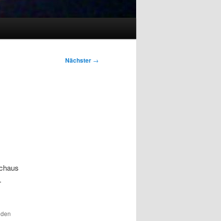
Nächster
→
rchaus
.
r den