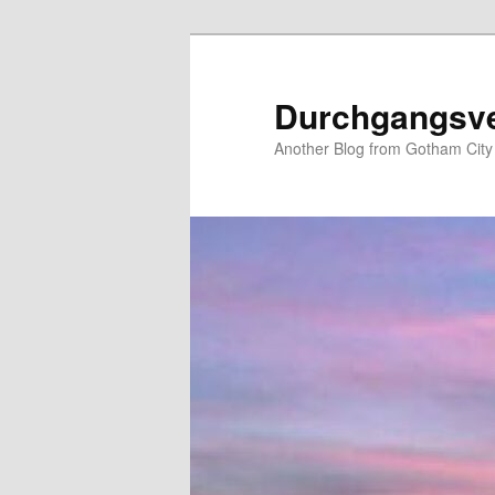
Zum
primären
Inhalt
Durchgangsv
springen
Another Blog from Gotham City