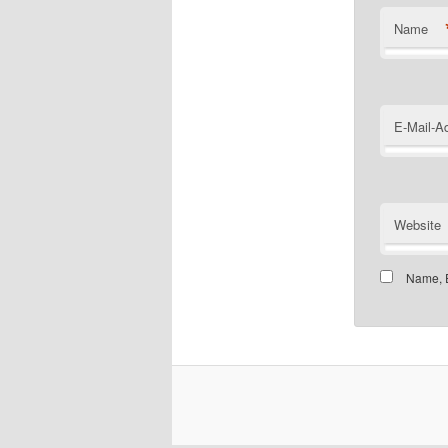
Name
E-Mail-A
Website
Name, E