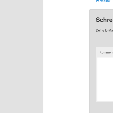
Permalink
.
Schre
Deine E-Mai
Komment