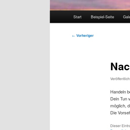
Hauptmenü
Start
Beispiel-Seite
Gale
Beitragsnavigation
←
Vorheriger
Nac
Veröffentlic
Handeln b
Dein Tun v
möglich, d
Die Vorseh
Dieser Eint