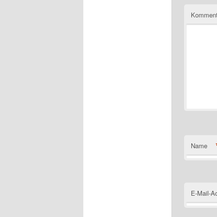
Komment
Name
E-Mail-A