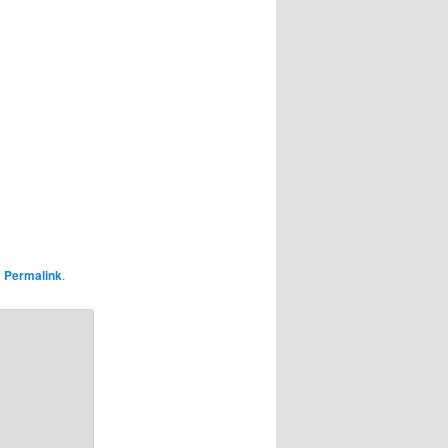
n
Permalink
.