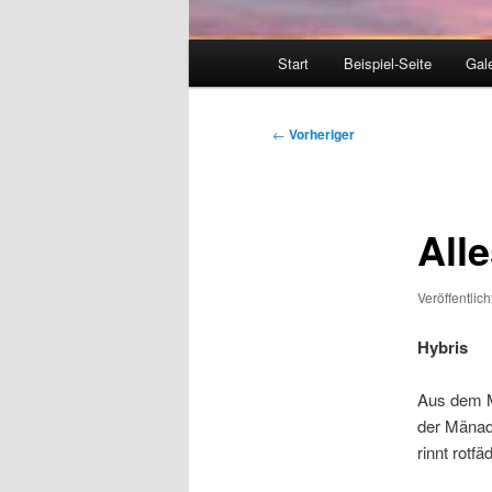
Hauptmenü
Start
Beispiel-Seite
Gale
Beitragsnavigation
←
Vorheriger
Alle
Veröffentlic
Hybris
Aus dem 
der Mäna
rinnt rotfä