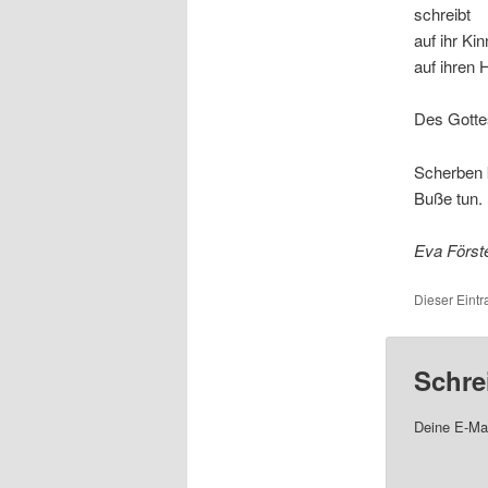
schreibt
auf ihr Kin
auf ihren 
Des Gottes
Scherben
Buße tun.
Eva Först
Dieser Eint
Schre
Deine E-Mai