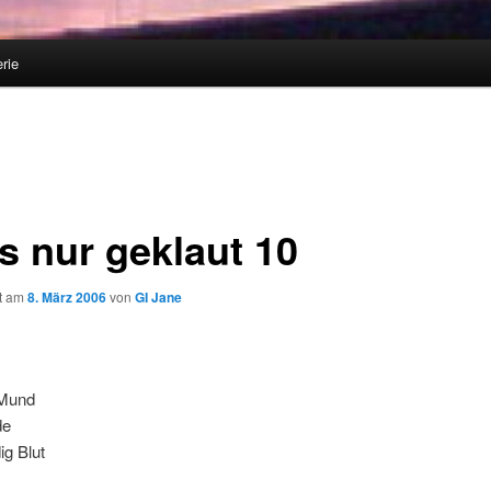
rie
s nur geklaut 10
ht am
8. März 2006
von
GI Jane
Mund
de
dig Blut