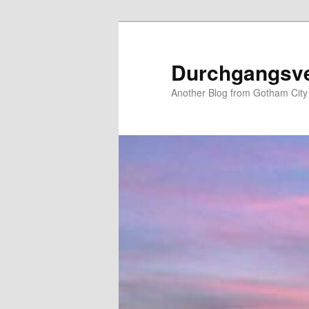
Zum
primären
Inhalt
Durchgangsv
springen
Another Blog from Gotham City