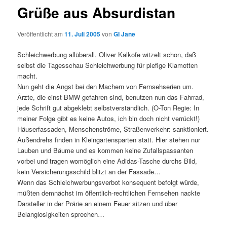
Grüße aus Absurdistan
Veröffentlicht am
11. Juli 2005
von
GI Jane
Schleichwerbung allüberall. Oliver Kalkofe witzelt schon, daß
selbst die Tagesschau Schleichwerbung für piefige Klamotten
macht.
Nun geht die Angst bei den Machern von Fernsehserien um.
Ärzte, die einst BMW gefahren sind, benutzen nun das Fahrrad,
jede Schrift gut abgeklebt selbstverständlich. (O-Ton Regie: In
meiner Folge gibt es keine Autos, ich bin doch nicht verrückt!)
Häuserfassaden, Menschenströme, Straßenverkehr: sanktioniert.
Außendrehs finden in Kleingartensparten statt. Hier stehen nur
Lauben und Bäume und es kommen keine Zufallspassanten
vorbei und tragen womöglich eine Adidas-Tasche durchs Bild,
kein Versicherungsschild blitzt an der Fassade…
Wenn das Schleichwerbungsverbot konsequent befolgt würde,
müßten demnächst im öffentlich-rechtlichen Fernsehen nackte
Darsteller in der Prärie an einem Feuer sitzen und über
Belanglosigkeiten sprechen…