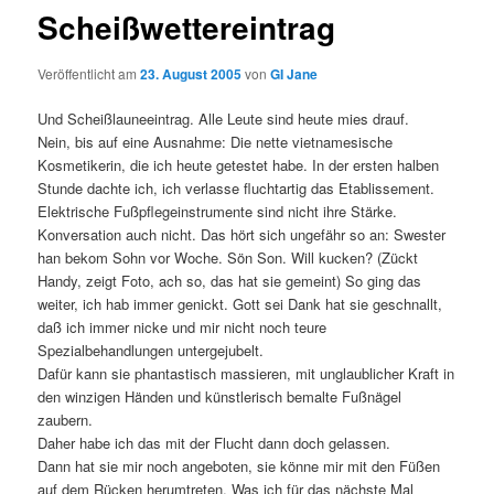
Scheißwettereintrag
Veröffentlicht am
23. August 2005
von
GI Jane
Und Scheißlauneeintrag. Alle Leute sind heute mies drauf.
Nein, bis auf eine Ausnahme: Die nette vietnamesische
Kosmetikerin, die ich heute getestet habe. In der ersten halben
Stunde dachte ich, ich verlasse fluchtartig das Etablissement.
Elektrische Fußpflegeinstrumente sind nicht ihre Stärke.
Konversation auch nicht. Das hört sich ungefähr so an: Swester
han bekom Sohn vor Woche. Sön Son. Will kucken? (Zückt
Handy, zeigt Foto, ach so, das hat sie gemeint) So ging das
weiter, ich hab immer genickt. Gott sei Dank hat sie geschnallt,
daß ich immer nicke und mir nicht noch teure
Spezialbehandlungen untergejubelt.
Dafür kann sie phantastisch massieren, mit unglaublicher Kraft in
den winzigen Händen und künstlerisch bemalte Fußnägel
zaubern.
Daher habe ich das mit der Flucht dann doch gelassen.
Dann hat sie mir noch angeboten, sie könne mir mit den Füßen
auf dem Rücken herumtreten. Was ich für das nächste Mal