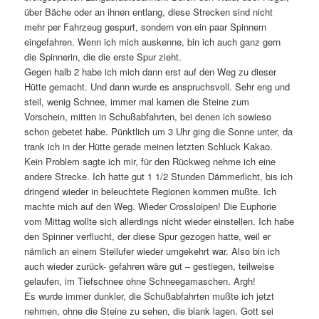
über Bäche oder an ihnen entlang, diese Strecken sind nicht
mehr per Fahrzeug gespurt, sondern von ein paar Spinnern
eingefahren. Wenn ich mich auskenne, bin ich auch ganz gern
die Spinnerin, die die erste Spur zieht.
Gegen halb 2 habe ich mich dann erst auf den Weg zu dieser
Hütte gemacht. Und dann wurde es anspruchsvoll. Sehr eng und
steil, wenig Schnee, immer mal kamen die Steine zum
Vorschein, mitten in Schußabfahrten, bei denen ich sowieso
schon gebetet habe. Pünktlich um 3 Uhr ging die Sonne unter, da
trank ich in der Hütte gerade meinen letzten Schluck Kakao.
Kein Problem sagte ich mir, für den Rückweg nehme ich eine
andere Strecke. Ich hatte gut 1 1/2 Stunden Dämmerlicht, bis ich
dringend wieder in beleuchtete Regionen kommen mußte. Ich
machte mich auf den Weg. Wieder Crossloipen! Die Euphorie
vom Mittag wollte sich allerdings nicht wieder einstellen. Ich habe
den Spinner verflucht, der diese Spur gezogen hatte, weil er
nämlich an einem Steilufer wieder umgekehrt war. Also bin ich
auch wieder zurück- gefahren wäre gut – gestiegen, teilweise
gelaufen, im Tiefschnee ohne Schneegamaschen. Argh!
Es wurde immer dunkler, die Schußabfahrten mußte ich jetzt
nehmen, ohne die Steine zu sehen, die blank lagen. Gott sei