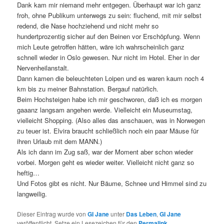
Dank kam mir niemand mehr entgegen. Überhaupt war ich ganz
froh, ohne Publikum unterwegs zu sein: fluchend, mit mir selbst
redend, die Nase hochziehend und nicht mehr so
hundertprozentig sicher auf den Beinen vor Erschöpfung. Wenn
mich Leute getroffen hätten, wäre ich wahrscheinlich ganz
schnell wieder in Oslo gewesen. Nur nicht im Hotel. Eher in der
Nervenheilanstalt.
Dann kamen die beleuchteten Loipen und es waren kaum noch 4
km bis zu meiner Bahnstation. Bergauf natürlich.
Beim Hochsteigen habe ich mir geschworen, daß ich es morgen
gaaanz langsam angehen werde. Vielleicht ein Museumstag,
vielleicht Shopping. (Also alles das anschauen, was in Norwegen
zu teuer ist. Elvira braucht schließlich noch ein paar Mäuse für
ihren Urlaub mit dem MANN.)
Als ich dann im Zug saß, war der Moment aber schon wieder
vorbei. Morgen geht es wieder weiter. Vielleicht nicht ganz so
heftig…
Und Fotos gibt es nicht. Nur Bäume, Schnee und Himmel sind zu
langweilig.
Dieser Eintrag wurde von
GI Jane
unter
Das Leben
,
GI Jane
veröffentlicht. Setze ein Lesezeichen für den
Permalink
.