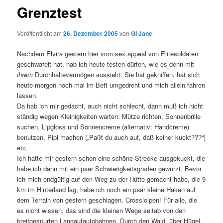
Grenztest
Veröffentlicht am
26. Dezember 2005
von
GI Jane
Nachdem Elvira gestern hier vom sex appeal von Elitesoldaten
geschwafelt hat, hab ich heute testen dürfen, wie es denn mit
ihrem
Durchhaltevermögen aussieht. Sie hat gekniffen, hat sich
heute morgen noch mal im Bett umgedreht und mich allein fahren
lassen.
Da hab ich mir gedacht, auch nicht schlecht, dann muß ich nicht
ständig wegen Kleinigkeiten warten: Mütze richten, Sonnenbrille
suchen, Lipgloss und Sonnencreme (alternativ: Handcreme)
benutzen, Pipi machen („Paßt du auch auf, daß keiner kuckt???“)
etc.
Ich hatte mir gestern schon eine schöne Strecke ausgekuckt, die
habe ich dann mit ein paar Schwierigkeitsgraden gewürzt. Bevor
ich mich endgültig auf den Weg zu der Hütte gemacht habe, die 9
km im Hinterland lag, habe ich noch ein paar kleine Haken auf
dem Terrain von gestern geschlagen. Crossloipen! Für alle, die
es nicht wissen, das sind die kleinen Wege seitab von den
breitgespurten Langaufautobahnen. Durch den Wald, über Hügel,