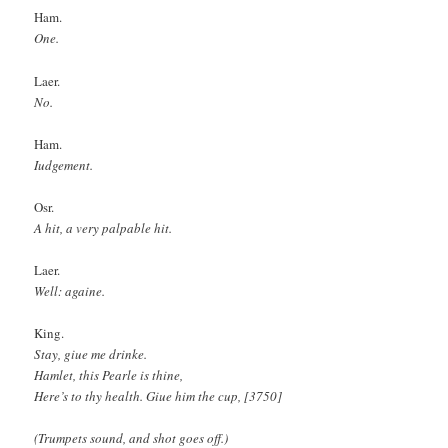
Ham.
One.
Laer.
No.
Ham.
Iudgement.
Osr.
A hit, a very palpable hit.
Laer.
Well: againe.
King.
Stay, giue me drinke.
Hamlet, this Pearle is thine,
Here’s to thy health. Giue him the cup, [3750]
(Trumpets sound, and shot goes off.)