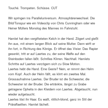
Touché. Trompeten. Schüsse. CUT
Wir springen ins Paralleluniversum. Atmosphärenwechsel. Die
Bild/Tonspur wie ein Videoclip von Chris Cunningham oder wie
Heiner Müllers Monolog des Mannes im Fahrstuhl.
Hamlet hat den vergifteteten Kelch in der Hand. Zögert und gießt
ihn aus, mit einem langen Blick auf seine Mutter. Dann wirft er
ihn fort, in Richtung des Königs. Er öffnet das Visier. Das Rapier
gesenkt, tritt er auf Laertes zu, der seine Waffe auf den
Steinboden fallen läßt. Schrilles Klirren. Nachhall. Hamlets
Schritte auf Laertes verzögern sich zu Slow Motion.
Laertes hebt die Hand. Eine Geste? Nein, er nimmt den Helm
vom Kopf. Auch der Helm fällt, es klirrt ein zweites Mal.
Grossaufnahme Laertes. Der Bruder ist die Schwester, die
Schwester ist der Bruder. Die ertränkte, längst zu Grabe
getragene Ophelia in den Kleidern von Laertes. Abgetaucht, nun
wieder aufgetaucht.
Laertes löst ihr Haar. Es wallt, rötlich-blond, ganz im Stil der
Präraffaeliten. Hamlet lächelt.