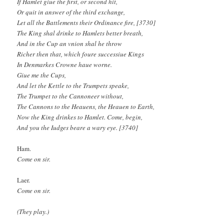
If Hamlet giue the first, or second hit,
Or quit in answer of the third exchange,
Let all the Battlements their Ordinance fire, [3730]
The King shal drinke to Hamlets better breath,
And in the Cup an vnion shal he throw
Richer then that, which foure successiue Kings
In Denmarkes Crowne haue worne.
Giue me the Cups,
And let the Kettle to the Trumpets speake,
The Trumpet to the Cannoneer without,
The Cannons to the Heauens, the Heauen to Earth,
Now the King drinkes to Hamlet. Come, begin,
And you the Iudges beare a wary eye. [3740]
Ham.
Come on sir.
Laer.
Come on sir.
(They play.)