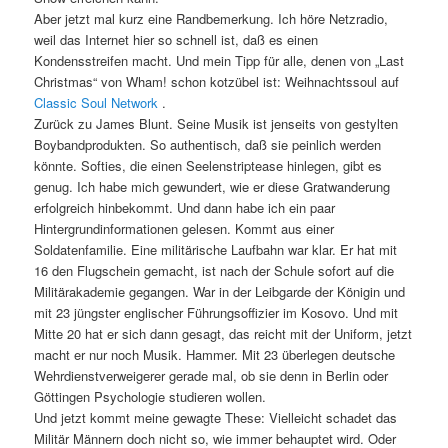
Aber jetzt mal kurz eine Randbemerkung. Ich höre Netzradio,
weil das Internet hier so schnell ist, daß es einen
Kondensstreifen macht. Und mein Tipp für alle, denen von „Last
Christmas“ von Wham! schon kotzübel ist: Weihnachtssoul auf
Classic Soul Network
.
Zurück zu James Blunt. Seine Musik ist jenseits von gestylten
Boybandprodukten. So authentisch, daß sie peinlich werden
könnte. Softies, die einen Seelenstriptease hinlegen, gibt es
genug. Ich habe mich gewundert, wie er diese Gratwanderung
erfolgreich hinbekommt. Und dann habe ich ein paar
Hintergrundinformationen gelesen. Kommt aus einer
Soldatenfamilie. Eine militärische Laufbahn war klar. Er hat mit
16 den Flugschein gemacht, ist nach der Schule sofort auf die
Militärakademie gegangen. War in der Leibgarde der Königin und
mit 23 jüngster englischer Führungsoffizier im Kosovo. Und mit
Mitte 20 hat er sich dann gesagt, das reicht mit der Uniform, jetzt
macht er nur noch Musik. Hammer. Mit 23 überlegen deutsche
Wehrdienstverweigerer gerade mal, ob sie denn in Berlin oder
Göttingen Psychologie studieren wollen.
Und jetzt kommt meine gewagte These: Vielleicht schadet das
Militär Männern doch nicht so, wie immer behauptet wird. Oder