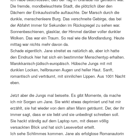
Die fremde, mondbeleuchtete Stadt, die plötzlich über den
Dächern der Einkaufsstraße auftauchte. Der Marsch durch die
dunkle, menschenleere Burg. Das verschneite Gebirge, das bei
der Abfahrt immer für Sekunden im Rückspiegel zu sehen war.
Sonnenbeschienen, glasklar, der Himmel darüber voller dunkler
Wolken. Das war ein Traum. So real wie die Mondlandung. Heute
mittag war nichts mehr davon da.
Schade eigentlich. Jane streitet es natürlich ab, aber ich hatte
den Eindruck hier hat sich ein bestimmter Menschentyp erhalten.
Marokkanisch-jüdisch-europäisch. Hübsche Jungs mit mit
dunklen Locken, hellbraunen Augen und heller Haut. Sanft,
romantisch und verträumt, mit sinnlichen Lippen. Aus 1001 Nacht
eben.
Jetzt aber die Jungs mal beiseite. Es gibt Momente, da mache
ich mir Sorgen um Jane. Sie wirkt etwas deprimiert und hat mir
erzählt, sie hat wieder von dem alten Mann geträumt. Der, der ihr
immer sagt, dass er sie liebt und sie unbedingt schreiben soll.
Sie hackt ständig auf dem Laptop rum, mit diesen völlig
versackten Blick und hat sich Leseverbot erteilt.
Ich sehe Schlimmes kommen. Jane als erfolglose Romanautorin