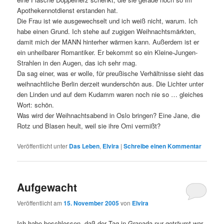
Apothekennotdienst erstanden hat.
Die Frau ist wie ausgewechselt und ich weiß nicht, warum. Ich
habe einen Grund. Ich stehe auf zugigen Weihnachtsmärkten,
damit mich der MANN hinterher wärmen kann. Außerdem ist er
ein unheilbarer Romantiker. Er bekommt so ein Kleine-Jungen-
Strahlen in den Augen, das ich sehr mag.
Da sag einer, was er wolle, für preußische Verhältnisse sieht das
weihnachtliche Berlin derzeit wunderschön aus. Die Lichter unter
den Linden und auf dem Kudamm waren noch nie so … gleiches
Wort: schön.
Was wird der Weihnachtsabend in Oslo bringen? Eine Jane, die
Rotz und Blasen heult, weil sie ihre Omi vermißt?
Veröffentlicht unter
Das Leben
,
Elvira
|
Schreibe einen Kommentar
Aufgewacht
Veröffentlicht am
15. November 2005
von
Elvira
Ich habe beschlossen, daß der Tag in Granada nur geträumt war.